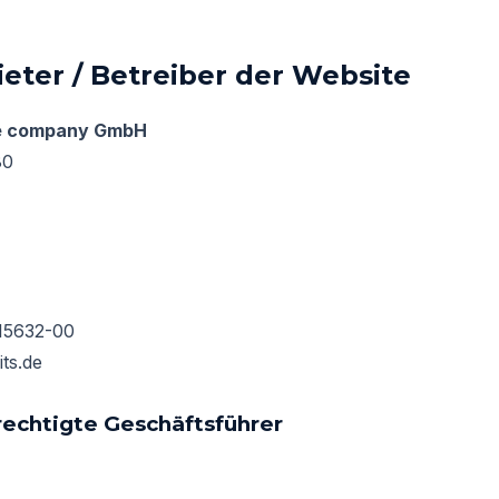
eter / Betreiber der Website
re company GmbH
80
15632-00
its.de
echtigte Geschäftsführer