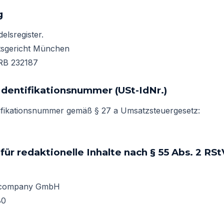
g
elsregister.
mtsgericht München
RB 232187
dentifikationsnummer (USt-IdNr.)
ifikationsnummer gemäß § 27 a Umsatzsteuergesetz:
für redaktionelle Inhalte nach § 55 Abs. 2 RSt
re company GmbH
80