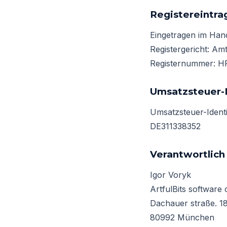
Registereintra
Eingetragen im Hand
Registergericht: A
Registernummer: H
Umsatzsteuer-I
Umsatzsteuer-Ident
DE311338352
Verantwortlich 
Igor Voryk
ArtfulBits softwa
Dachauer straße. 1
80992 München