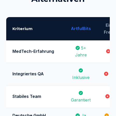
Einz
ArtfulBits
Kriterium
Freel
5+
MedTech-Erfahrung
Se
Jahre
Integriertes QA
Auf
Inklusive
Stabiles Team
Ri
Garantiert
Deutsche GmbH
Ja
Var