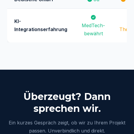
KI-
MedTech-
Integrationserfahrung
Theor
bewährt
Überzeugt? Dann
sprechen wir.
Ein kurzes Gespräch zeigt, ob wir zu Ihrem Projekt
passen. Unverbindlich und direkt.